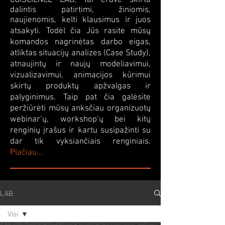
CGISCIENCE LAB, tai erdvė skirta
dalintis patirtimi, žiniomis,
naujienomis, kelti klausimus ir juos
atsakyti. Todėl čia Jūs rasite mūsų
komandos nagrinėtas darbo eigas,
atliktas situacijų analizes (Case Study),
atnaujintų ir naujų modeliavimui,
vizualizavimui, animacijos kūrimui
skirtų produktų apžvalgas ir
palyginimus. Taip pat čia galėsite
peržiūrėti mūsų anksčiau organizuotų
webinar‘ų, workshop‘ų bei kitų
renginių įrašus ir kartu susipažinti su
dar tik vyksiančiais renginiais.
Plačiau...
LAB
Visi