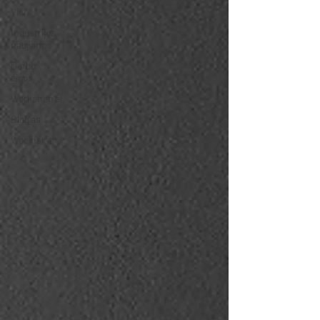
Visi
Industrijos
naujienos
Darbo
eigos
Workshop'ai
Blog'as
Webinar'ai