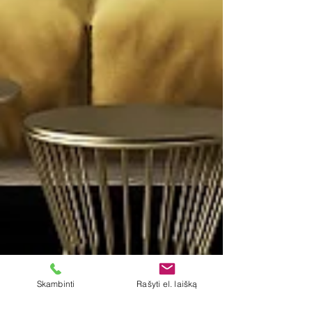
Skambinti
Rašyti el. laišką