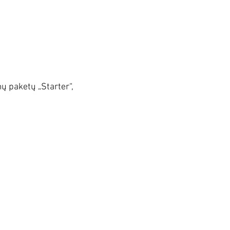
.
pakartoti dar kartą.
ų paketų „Starter“,
i Jums arba Jūsų komandai
tinkančius poreikius.
Jums geriausią sprendimą