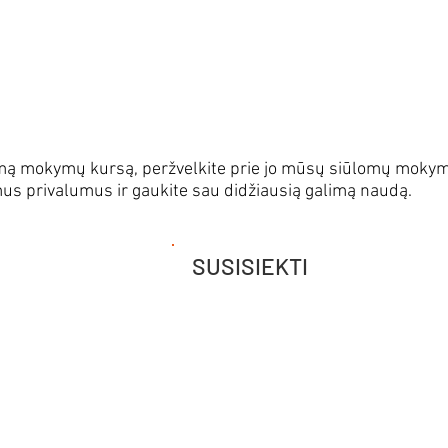
Visus praeito kompleksinio mokymo kurso vaizdo įrašus
Mokymų baigimo sertifikatus.
Galimybę, vienų metų bėgyje, mokymų kursą nemokamai 
kiamą mokymų kursą, peržvelkite prie jo mūsų siūlomų mokym
mus privalumus ir gaukite sau didžiausią galimą naudą.
SUSISIEKTI
Esame pasiruošę padėt
išsirinkti mokymus, ati
Susisiekite ir rasime 