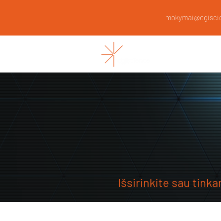
mokymai@cgiscie
CGISCIEN
Išsirinkite sau tin