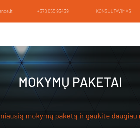
nce.lt
+370 655 93439
KONSULTAVIMAS
CE
MOKYMAI
RENDER
LAB
MOKYMŲ PAKETAI
kamiausią mokymų paketą ir gaukite daugiau