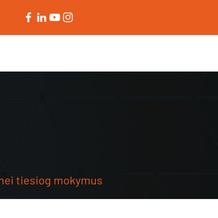
APIE
 nei tiesiog mokymus