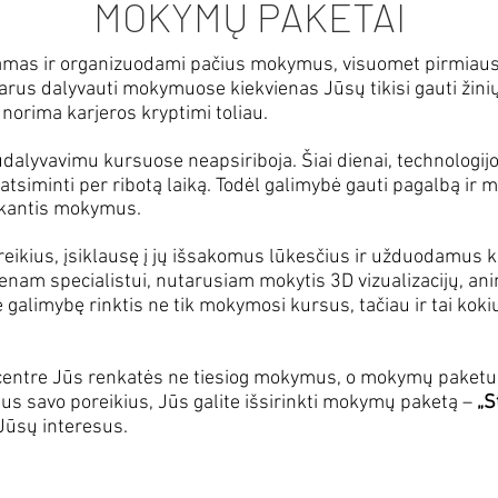
MOKYMŲ PAKETAI
s ir organizuodami pačius mokymus, visuomet pirmiausia
arus dalyvauti mokymuose kiekvienas Jūsų tikisi gauti žinių
 norima karjeros kryptimi toliau.
dalyvavimu kursuose neapsiriboja. Šiai dienai, technologijo
ą atsiminti per ribotą laiką. Todėl galimybė gauti pagalbą i
nkantis mokymus.
eikius, įsiklausę į jų išsakomus lūkesčius ir užduodamus
m specialistui, nutarusiam mokytis 3D vizualizacijų, anima
 galimybę rinktis ne tik mokymosi kursus, tačiau ir tai ko
entre Jūs renkatės ne tiesiog mokymus, o mokymų paket
nus savo poreikius, Jūs galite išsirinkti mokymų paketą –
„S
į Jūsų interesus.