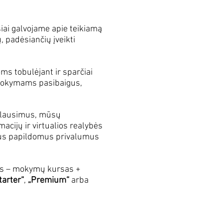
i galvojame apie teikiamą
, padėsiančių įveikti
ms tobulėjant ir sparčiai
r mokymams pasibaigus,
 klausimus, mūsų
cijų ir virtualios realybės
kius papildomus privalumus
us – mokymų kursas +
tarter“
,
„Premium“
arba