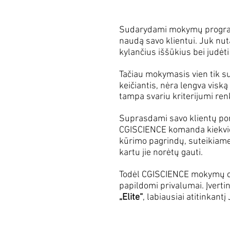
Sudarydami mokymų programa
naudą savo klientui. Juk nut
kylančius iššūkius bei judėti
Tačiau mokymasis vien tik su
keičiantis, nėra lengva visk
tampa svariu kriterijumi re
Suprasdami savo klientų por
CGISCIENCE komanda kiekviena
kūrimo pagrindų, suteikiame
kartu jie norėtų gauti.
Todėl CGISCIENCE mokymų c
papildomi privalumai. Įverti
„Elite“
, labiausiai atitinkant