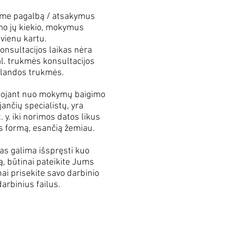
ame pagalbą / atsakymus
mo jų kiekio, mokymus
 vienu kartu.
onsultacijos laikas nėra
val. trukmės konsultacijos
alandos trukmės.
iuojant nuo mokymų baigimo
nčių specialistų, yra
. y. iki norimos datos likus
os formą, esančią žemiau.
as galima išspręsti kuo
mą, būtinai pateikite Jums
ai prisekite savo darbinio
rbinius failus.