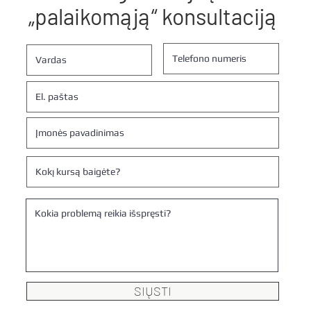
„palaikomąją“ konsultaciją
SIŲSTI