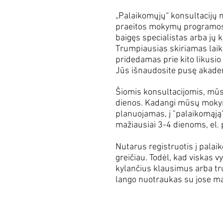
„Palaikomųjų“ konsultacijų
praeitos mokymų programos 
baigęs specialistas arba jų 
Trumpiausias skiriamas laika
pridedamas prie kito likusio 
Jūs išnaudosite pusę akadem
Šiomis konsultacijomis, mūs
dienos. Kadangi mūsų mokymų
planuojamas, į "palaikomąją" 
mažiausiai 3-4 dienoms, el.
Nutarus registruotis į pala
greičiau. Todėl, kad viskas v
kylančius klausimus arba tru
lango nuotraukas su jose ma