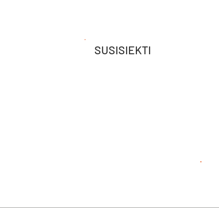
SUSISIEKTI
Esame pasiruošę padėt
išsirinkti mokymus, ati
Susisiekite ir rasime 
kartu.