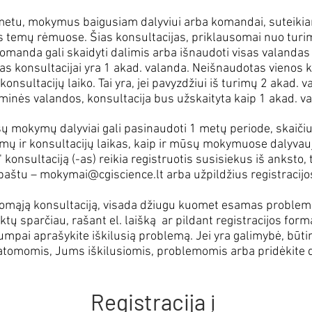
 metu, mokymus baigusiam dalyviui arba komandai, suteiki
temų rėmuose. Šias konsultacijas, priklausomai nuo turi
komanda gali skaidyti dalimis arba išnaudoti visas valandas
s konsultacijai yra 1 akad. valanda. Neišnaudotas vienos k
konsultacijų laiko. Tai yra, jei pavyzdžiui iš turimų 2 akad. 
inės valandos, konsultacija bus užskaityta kaip 1 akad. v
ų mokymų dalyviai gali pasinaudoti 1 metų periode, skaič
 ir konsultacijų laikas, kaip ir mūsų mokymuose dalyvauja
konsultaciją (-as) reikia registruotis susisiekus iš anksto, t
 paštu –
mokymai@cgiscience.lt
arba užpildžius registracij
ikomąją konsultaciją, visada džiugu kuomet esamas problem
yktų sparčiau, rašant el. laišką ar pildant registracijos for
mpai aprašykite iškilusią problemą. Jei yra galimybė, būtin
tomomis, Jums iškilusiomis, problemomis arba pridėkite da
Registracija į