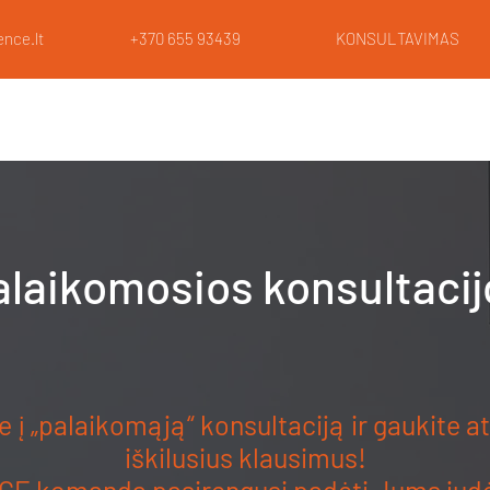
nce.lt
+370 655 93439
KONSULTAVIMAS
CE
MOKYMAI
RENDER
LAB
alaikomosios konsultacij
e į „palaikomąją“ konsultaciją ir gaukite
iškilusius klausimus!