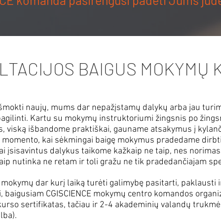
E komanda pasirengusi padėti Jums judė
LTACIJOS BAIGUS MOKYMŲ 
išmokti naujų, mums dar nepažįstamų dalykų arba jau turi
 pagilinti. Kartu su mokymų instruktoriumi žingsnis po žing
 viską išbandome praktiškai, gauname atsakymus į kylanči
ki momento, kai sėkmingai baigę mokymus pradedame dirbti
ai įsisavintus dalykus taikome kažkaip ne taip, nes norima
aip nutinka ne retam ir toli gražu ne tik pradedančiajam spec
okymų dar kurį laiką turėti galimybę pasitarti, paklausti i
i, baigusiam CGISCIENCE mokymų centro komandos organi
 kurso sertifikatas, tačiau ir 2-4 akademinių valandų trukm
lba).