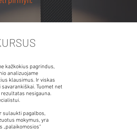
ti pirmyn.
KURSUS
me kažkokius pagrindus,
snio analizuojame
us klausimus. Ir viskas
 savarankiškai. Tuomet net
s rezultatas nesigauna.
ialistui.
r sulaukti pagalbos,
zuotus mokymus, yra
ės „palaikomosios“