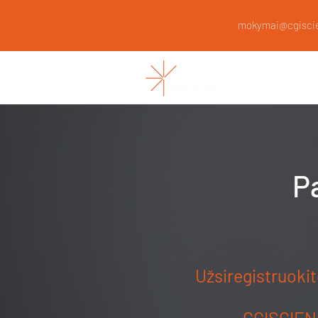
mokymai@cgiscie
CGISCIEN
P
Užsiregistruokit