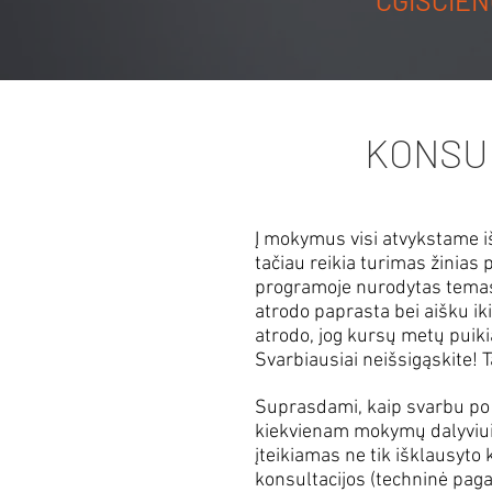
CGISCIENC
KONSU
Į mokymus visi atvykstame 
tačiau reikia turimas žinias
programoje nurodytas temas,
atrodo paprasta bei aišku i
atrodo, jog kursų metų puiki
Svarbiausiai neišsigąskite! T
Suprasdami, kaip svarbu po m
kiekvienam mokymų dalyviu
įteikiamas ne tik išklausyto
konsultacijos (techninė paga