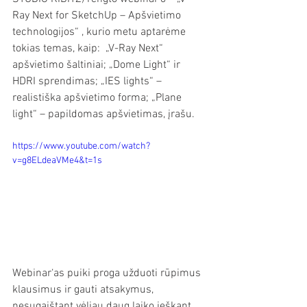
Ray Next for SketchUp – Apšvietimo 
technologijos“ , kurio metu aptarėme 
tokias temas, kaip:  „V-Ray Next“ 
apšvietimo šaltiniai; „Dome Light“ ir 
HDRI sprendimas; „IES lights“ – 
realistiška apšvietimo forma; „Plane 
light“ – papildomas apšvietimas, įrašu. 
https://www.youtube.com/watch?
v=g8ELdeaVMe4&t=1s
Webinar‘as puiki proga užduoti rūpimus 
klausimus ir gauti atsakymus, 
nesugaištant vėliau daug laiko ieškant 