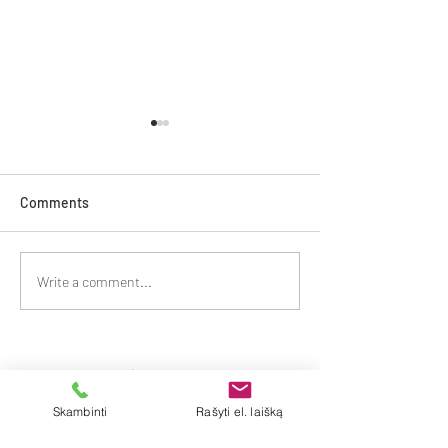
Comments
Foto-realistinės
Ką įdomaus rasi
Write a comment...
medžiagos interjero
naujausioje „V-Ra
vizualizacijose –
Maya“ versijoje?
pasiekiama realybė
Skambinti
Rašyti el. laišką