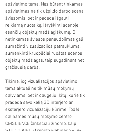
apšvietimo tema. Nes būtent tinkamas 
apšvietimas ne tik užpildo darbo sceną 
šviesomis, bet ir padeda išgauti 
reikiamą nuotaiką, išryškinti scenoje 
esančių objektų medžiagiškumą. O 
netinkamas šviesos panaudojimas gali 
sumažinti vizualizacijos patrauklumą, 
sumenkinti kruopščiai ruoštas scenos 
objektų medžiagas, taip sugadinant net 
gražiausią darbą.
Tikime, jog vizualizacijos apšvietimo 
tema aktuali ne tik mūsų mokymų 
dalyviams, bet ir daugeliui kitų, kurie tik 
pradeda savo kelią 3D interjero ar 
eksterjero vizualizacijų kūrime. Todėl 
dalinamės mūsų mokymo centro 
CGISCIENCE (anksčiau žinomo, kaip 
STUDIO KIBITZ) rengto webinar‘o – „V-