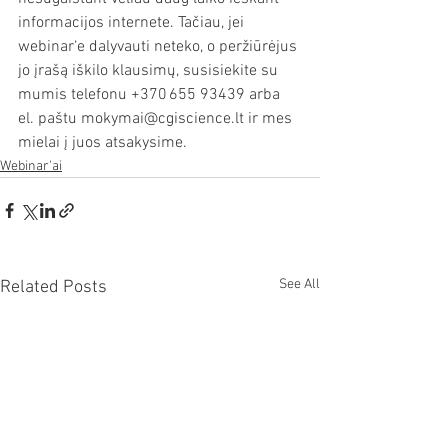
informacijos internete. Tačiau, jei 
webinar‘e dalyvauti neteko, o peržiūrėjus 
jo įrašą iškilo klausimų, susisiekite su 
mumis telefonu +370 655 93439 arba 
el. paštu mokymai@cgiscience.lt ir mes 
mielai į juos atsakysime. 
Webinar'ai
See All
Related Posts