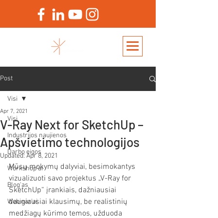
Post
Visi
Apr 7, 2021
Visi
V-Ray Next for SketchUp –
Industrijos naujienos
Apšvietimo technologijos
Darbo eigos
Updated:
Apr 8, 2021
Mūsų mokymų dalyviai, besimokantys 
Workshop'ai
vizualizuoti savo projektus „V-Ray for 
Blog'as
SketchUp“ įrankiais, dažniausiai 
daugiausiai klausimų, be realistinių 
Webinar'ai
medžiagų kūrimo temos, užduoda 