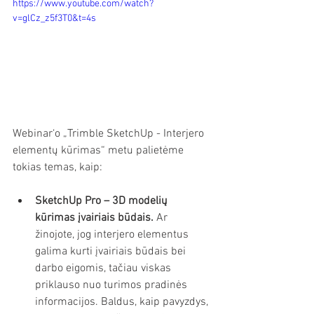
https://www.youtube.com/watch?
v=glCz_z5f3T0&t=4s
Webinar‘o „Trimble SketchUp - Interjero 
elementų kūrimas“ metu palietėme 
tokias temas, kaip: 
SketchUp Pro – 3D modelių 
kūrimas įvairiais būdais.
 Ar 
žinojote, jog interjero elementus 
galima kurti įvairiais būdais bei 
darbo eigomis, tačiau viskas 
priklauso nuo turimos pradinės 
informacijos. Baldus, kaip pavyzdys, 