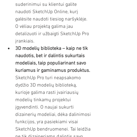
suderinimui su klientui galite 
naudoti SketchUp Online, kurį 
galėsite naudoti tiesiog naršyklėje. 
O vėliau projektą galima jau 
detalizuoti ir užbaigti SketchUp Pro 
įrankiais. 
3D modelių biblioteka – kaip ne tik 
naudotis, bet ir dalintis sukurtais 
modeliais, taip populiarinant savo 
kuriamus ir gaminamus produktus.
SketchUp Pro turi neapsakomo 
dydžio 3D modelių biblioteką, 
kurioje galima rasti įvairiausių 
modelių tinkamų projektui 
įgyvendinti. O naujai sukurti 
dizainerių modeliai, dėka dalinimosi 
funkcijos, yra pasiekiami visai 
SketchUp bendruomenei. Tai leidžia 
ne tik dizaineriams dalintis savo 