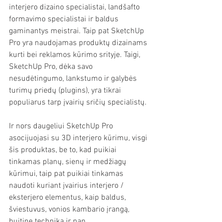
interjero dizaino specialistai, landšafto 
formavimo specialistai ir baldus 
gaminantys meistrai. Taip pat SketchUp 
Pro yra naudojamas produktų dizainams 
kurti bei reklamos kūrimo srityje. Taigi, 
SketchUp Pro, dėka savo 
nesudėtingumo, lankstumo ir galybės 
turimų priedų (plugins), yra tikrai 
populiarus tarp įvairių sričių specialistų.
Ir nors daugeliui SketchUp Pro 
asocijuojasi su 3D interjero kūrimu, visgi 
šis produktas, be to, kad puikiai 
tinkamas planų, sienų ir medžiagų 
kūrimui, taip pat puikiai tinkamas 
naudoti kuriant įvairius interjero / 
eksterjero elementus, kaip baldus, 
šviestuvus, vonios kambario įrangą, 
buitinę techniką ir pan. 