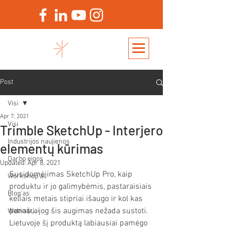
Post
Visi
Apr 7, 2021
Visi
Trimble SketchUp - Interjero
Industrijos naujienos
elementų kūrimas
Darbo eigos
Updated:
Apr 8, 2021
Susidomėjimas SketchUp Pro, kaip 
Workshop'ai
produktu ir jo galimybėmis, pastaraisiais 
Blog'as
keliais metais stipriai išaugo ir kol kas 
panašu, jog šis augimas nežada sustoti. 
Webinar'ai
Lietuvoje šį produktą labiausiai pamėgo 