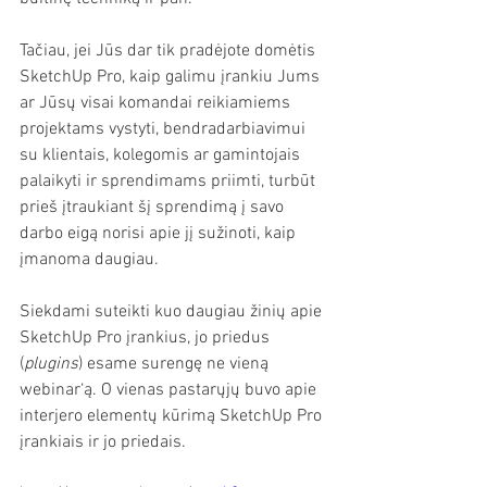
Tačiau, jei Jūs dar tik pradėjote domėtis 
SketchUp Pro, kaip galimu įrankiu Jums 
ar Jūsų visai komandai reikiamiems 
projektams vystyti, bendradarbiavimui 
su klientais, kolegomis ar gamintojais 
palaikyti ir sprendimams priimti, turbūt 
prieš įtraukiant šį sprendimą į savo 
darbo eigą norisi apie jį sužinoti, kaip 
įmanoma daugiau.  
Siekdami suteikti kuo daugiau žinių apie 
SketchUp Pro įrankius, jo priedus 
(
plugins
) esame surengę ne vieną 
webinar‘ą. O vienas pastarųjų buvo apie 
interjero elementų kūrimą SketchUp Pro 
įrankiais ir jo priedais.