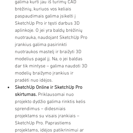
galima kurti jau iš turimų CAD 
brėžinių, kuriuos vos keliais 
paspaudimais galima įsikelti į 
SketchUp Pro ir tęsti darbus 3D 
aplinkoje. O jei yra baldų brėžinių 
nuotrauka, naudojant SketchUp Pro 
įrankius galima pasirinkti 
nuotraukos mastelį ir braižyti 3D 
modelius pagal jį. Na, o jei baldas 
dar tik mintyse – galima naudoti 3D 
modelių braižymo įrankius ir 
pradėti nuo idėjos.  
SketchUp Online ir SketchUp Pro 
skirtumas.
 Priklausomai nuo 
projekto dydžio galima rinktis kelis 
sprendimus – didesniais 
projektams su visais įrankiais – 
SketchUp Pro. Paprastiems 
projektams, idėjos patikrinimui ar 