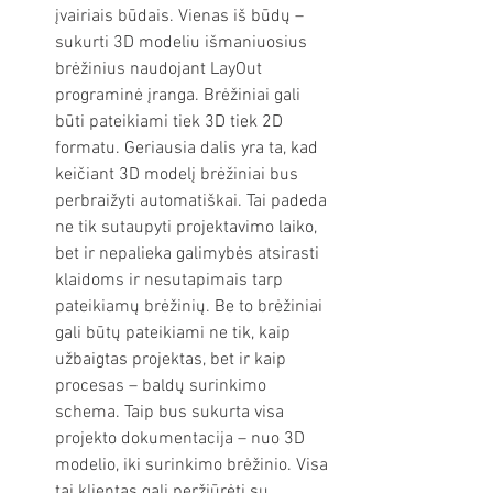
įvairiais būdais. Vienas iš būdų – 
sukurti 3D modeliu išmaniuosius 
brėžinius naudojant LayOut 
programinė įranga. Brėžiniai gali 
būti pateikiami tiek 3D tiek 2D 
formatu. Geriausia dalis yra ta, kad 
keičiant 3D modelį brėžiniai bus 
perbraižyti automatiškai. Tai padeda 
ne tik sutaupyti projektavimo laiko, 
bet ir nepalieka galimybės atsirasti 
klaidoms ir nesutapimais tarp 
pateikiamų brėžinių. Be to brėžiniai 
gali būtų pateikiami ne tik, kaip 
užbaigtas projektas, bet ir kaip 
procesas – baldų surinkimo 
schema. Taip bus sukurta visa 
projekto dokumentacija – nuo 3D 
modelio, iki surinkimo brėžinio. Visa 
tai klientas gali peržiūrėti su 