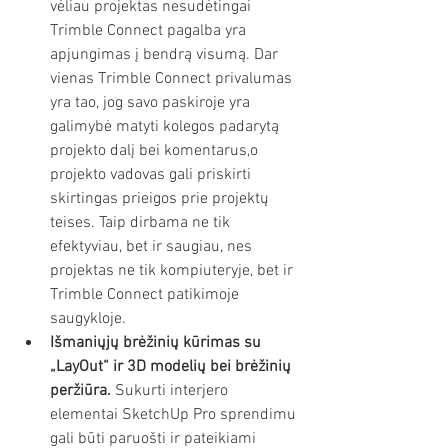
vėliau projektas nesudėtingai 
Trimble Connect pagalba yra 
apjungimas į bendrą visumą. Dar 
vienas Trimble Connect privalumas 
yra tao, jog savo paskiroje yra 
galimybė matyti kolegos padarytą 
projekto dalį bei komentarus,o 
projekto vadovas gali priskirti 
skirtingas prieigos prie projektų 
teises. Taip dirbama ne tik 
efektyviau, bet ir saugiau, nes 
projektas ne tik kompiuteryje, bet ir 
Trimble Connect patikimoje 
saugykloje. 
Išmaniųjų brėžinių kūrimas su 
„LayOut“ ir 3D modelių bei brėžinių 
peržiūra.
 Sukurti interjero 
elementai SketchUp Pro sprendimu 
gali būti paruošti ir pateikiami 